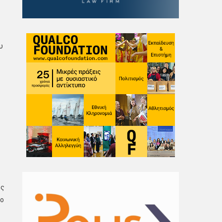
υ
υς
ρο