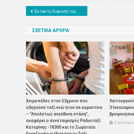
Πλοήγηση
Έκτακτη διακοπή της υδροδότησης λόγω βλάβης στην οδό Σβορώνου
άρθρων
ΣΧΕΤΙΚΑ ΑΡΘΡΑ
Χειροπέδες στον 23χρονο που
Λειτουργούν
οδηγούσε ταξί ενώ ήταν σε καραντίνα
3 Ιανουαρίου
– “Απολύτως ανεύθυνη στάση”,
βρεφονηπια
αναφέρει ο συνεταιρισμός Ραδιοταξί
2 Ιανουαρί
Κατερίνης -18300 και το Σωματείο
Εργαζομένων Ιδιοκτητών Ταξί