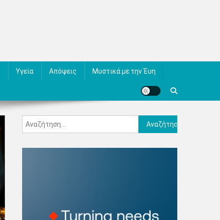
Υγεία
Απόψεις
Μυστικά με την Έυη
Αναζήτηση
για: