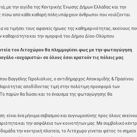
ιά, με την αιγίδα της Κεντρικής Ένωσης Δήμων Ελλάδας και την
ως πίσω από κάθε καθαρή πόλη υπάρχουν άνθρωποι που νοιάζονται.
ια να τιμήσει τους αφανείς ήρωες της καθημερινότητας, εκείνους πο
ην καθαριότητα και την ομορφιά του Δήμου Δίου-Ολύμπου.
 πλατεία του Λιτοχώρου θα πλημμυρίσει φως με την φωταγώγηση
 μεγάλο «ευχαριστώ» σε όλους όσοι κρατούν τις πόλεις μας
ου Βαγγέλης Γερολιόλιος, ο αντιδήμαρχος Αποκομιδής & Πρασίνου
θαριότητας αποδίδοντας τιμή στην πολύτιμη προσφορά των
 Το παρών θα δώσει και το έναυσμα της φωταγώγησης θα
ση∙ είναι ένα μήνυμα σεβασμού και ευγνωμοσύνης προς όλους εκείνο
αριότητα και την ασφάλεια των κοινοτήτων μας. Με συμβολικό κέντ
εβδομάδα την κεντρική πλατεία, το Λιτόχωρο γίνεται φέτος το σημείο