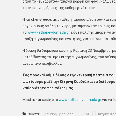
όπου το «ευχαριστώ» παίρνει μορφή και φως, καλώντας
τους αφανείς ήρωες της καθημερινότητας.
Η Kärcher Greece, με σταθερή παρουσία 30 ετών και έμ
οργανισμούς σε όλη τη χώρα, μεταφέροντας το φως κα
το
www.katharievdomada.gr
, κάθε πολίτης μπορεί να α
πράξη ευγνωμοσύνης και ενότητας, γιατί πίσω από κάθ
Η δράση θα διαρκέσει έως την Κυριακή 23 Νοεμβρίου, μ
μεταδίδοντας το μήνυμα της ευγνωμοσύνης, του σεβασμ
ανθρώπινο περιβάλλον.
Σας προσκαλούμε όλους στην κεντρική πλατεία του Λ
φωτίσουμε μαζί την Κίτρινη Καρδιά και να δείξουμε
καθαριότητα της πόλης μας.
Μπείτε και εσείς στο
www.katharievdomada.gr
για να δ
Ετικέτα:
Καθαρή Εβδομάδα
ΚΕΔΕ
Κίτρινη Κα