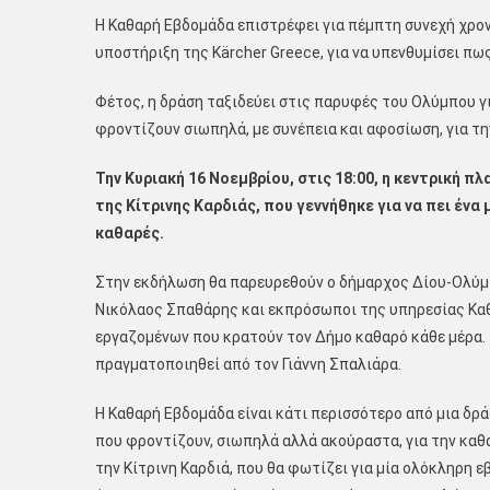
Η Καθαρή Εβδομάδα επιστρέφει για πέμπτη συνεχή χρον
υποστήριξη της Kärcher Greece, για να υπενθυμίσει π
Φέτος, η δράση ταξιδεύει στις παρυφές του Ολύμπου γ
φροντίζουν σιωπηλά, με συνέπεια και αφοσίωση, για τ
Την Κυριακή 16 Νοεμβρίου, στις 18:00, η κεντρική
της Κίτρινης Καρδιάς, που γεννήθηκε για να πει ένα
καθαρές.
Στην εκδήλωση θα παρευρεθούν ο δήμαρχος Δίου-Ολύμπ
Νικόλαος Σπαθάρης και εκπρόσωποι της υπηρεσίας Κα
εργαζομένων που κρατούν τον Δήμο καθαρό κάθε μέρα.
πραγματοποιηθεί από τον Γιάννη Σπαλιάρα.
Η Καθαρή Εβδομάδα είναι κάτι περισσότερο από μια δρά
που φροντίζουν, σιωπηλά αλλά ακούραστα, για την καθ
την Κίτρινη Καρδιά, που θα φωτίζει για μία ολόκληρη 