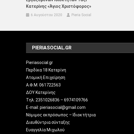
Κατερίνης «Άγιος Χριστόφορος»
6 Αυγούστου 2020
Pieria Social
PIERIASOCIAL.GR
Pieriasocial.gr
Περδίκα 18 Κατερίνη
Ατομική Επιχείρηση
Α.Φ.Μ. 061722563
ΔΟΥ Κατερίνης
Tηλ: 2351026836 – 6974109766
E-mail: pieriasocial@gmail.com
Νόμιμος εκπρόσωπος – Ιδιοκτήτρια
Διευθύντρια σύνταξης
Ευαγγελία Μιχωλού