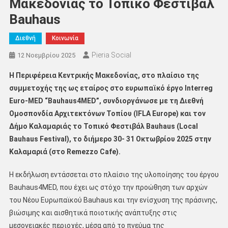
Μακεδονίας το Τοπικό Φεστιβάλ
Bauhaus
Διεθνή
Κοινωνία
Pieria Social
12 Νοεμβρίου 2025
Η Περιφέρεια Κεντρικής Μακεδονίας, στο πλαίσιο της
συμμετοχής της ως εταίρος στο ευρωπαϊκό έργο Interreg
Euro-MED “Bauhaus4MED”, συνδιοργάνωσε με τη Διεθνή
Ομοσπονδία Αρχιτεκτόνων Τοπίου (IFLA Europe) και τον
Δήμο Καλαμαριάς το Τοπικό Φεστιβάλ Bauhaus (Local
Bauhaus Festival), το διήμερο 30- 31 Οκτωβρίου 2025 στην
Καλαμαριά (στο
Remezzo
Cafe
).
Η εκδήλωση εντάσσεται στο πλαίσιο της υλοποίησης του έργου
Bauhaus4MED, που έχει ως στόχο την προώθηση των αρχών
του Νέου Ευρωπαϊκού Bauhaus και την ενίσχυση της πράσινης,
βιώσιμης και αισθητικά ποιοτικής ανάπτυξης στις
μεσογειακές περιοχές, μέσα από το πνεύμα της