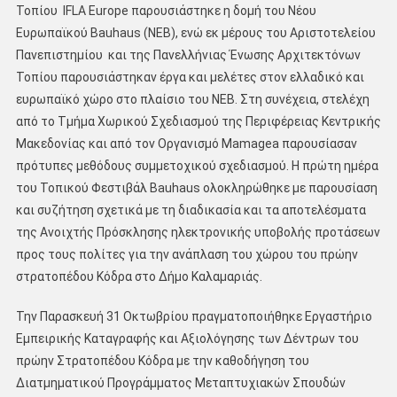
Τοπίου IFLA Europe παρουσιάστηκε η δομή του Νέου
Ευρωπαϊκού Bauhaus (ΝΕΒ), ενώ εκ μέρους του Αριστοτελείου
Πανεπιστημίου και της Πανελλήνιας Ένωσης Αρχιτεκτόνων
Τοπίου παρουσιάστηκαν έργα και μελέτες στον ελλαδικό και
ευρωπαϊκό χώρο στο πλαίσιο του ΝΕΒ. Στη συνέχεια, στελέχη
από το Τμήμα Χωρικού Σχεδιασμού της Περιφέρειας Κεντρικής
Μακεδονίας και από τον Οργανισμό Mamagea παρουσίασαν
πρότυπες μεθόδους συμμετοχικού σχεδιασμού. Η πρώτη ημέρα
του Τοπικού Φεστιβάλ Bauhaus ολοκληρώθηκε με παρουσίαση
και συζήτηση σχετικά με τη διαδικασία και τα αποτελέσματα
της Ανοιχτής Πρόσκλησης ηλεκτρονικής υποβολής προτάσεων
προς τους πολίτες για την ανάπλαση του χώρου του πρώην
στρατοπέδου Κόδρα στο Δήμο Καλαμαριάς.
Την Παρασκευή 31 Οκτωβρίου πραγματοποιήθηκε Εργαστήριο
Εμπειρικής Καταγραφής και Αξιολόγησης των Δέντρων του
πρώην Στρατοπέδου Κόδρα με την καθοδήγηση του
Διατμηματικού Προγράμματος Μεταπτυχιακών Σπουδών