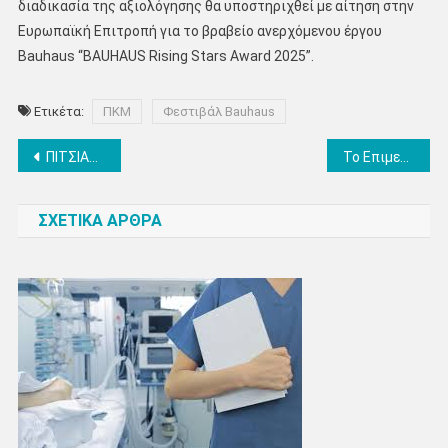
διαδικασία της αξιολόγησης θα υποστηριχθεί με αίτηση στην
Ευρωπαϊκή Επιτροπή για το βραβείο ανερχόμενου έργου
Bauhaus “BAUHAUS Rising Stars Award 2025”.
Ετικέτα:
ΠΚΜ
Φεστιβάλ Bauhaus
Πλοήγηση
ΠΙΤΣΙΑΣ ΜΑΡΚΕΤ: Νέο φυλλάδιο με φθινοπωρινές τιμές από 13/11 έως 26/11
Το Επιμελητήριο Πιερίας συμμετέχει με επιχειρήσεις σε δικό του περίπτερο, στην 40η Philoxenia – Hotelia, 14-16/11/2025
άρθρων
ΣΧΕΤΙΚΑ ΑΡΘΡΑ