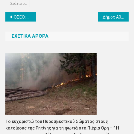
Σιάτιστα
Πλοήγηση
ΟΣΕΘ: Ξεκινά η νέα λεωφορειακή γραμμή M1
Δήμος Αθηναίων: Τα Masterclasses του Μουσείου Μαρία Κάλλας επιστρέφουν τον Νοέμβριο!
άρθρων
ΣΧΕΤΙΚΑ ΑΡΘΡΑ
Το ευχαριστώ του Πυροσβεστικού Σώματος στους
κατοίκους της Ρητίνης για τη φωτιά στα Πιέρια Όρη – ” Η