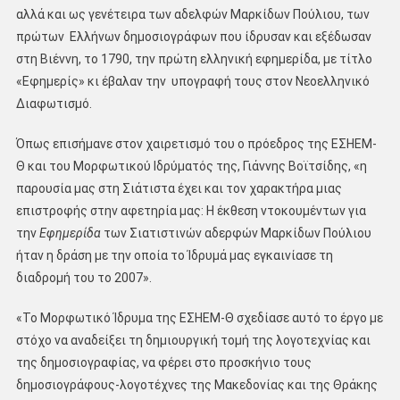
αλλά και ως γενέτειρα των αδελφών Μαρκίδων Πούλιου, των
πρώτων Ελλήνων δημοσιογράφων που ίδρυσαν και εξέδωσαν
στη Βιέννη, το 1790, την πρώτη ελληνική εφημερίδα, με τίτλο
«Εφημερίς» κι έβαλαν την υπογραφή τους στον Νεοελληνικό
Διαφωτισμό.
Όπως επισήμανε στον χαιρετισμό του ο πρόεδρος της ΕΣΗΕΜ-
Θ και του Μορφωτικού Ιδρύματός της, Γιάννης Βοϊτσίδης, «η
παρουσία μας στη Σιάτιστα έχει και τον χαρακτήρα μιας
επιστροφής στην αφετηρία μας: Η έκθεση ντοκουμέντων για
την
Εφημερίδα
των Σιατιστινών αδερφών Μαρκίδων Πούλιου
ήταν η δράση με την οποία το Ίδρυμά μας εγκαινίασε τη
διαδρομή του το 2007».
«Το Μορφωτικό Ίδρυμα της ΕΣΗΕΜ-Θ σχεδίασε αυτό το έργο με
στόχο να αναδείξει τη δημιουργική τομή της λογοτεχνίας και
της δημοσιογραφίας, να φέρει στο προσκήνιο τους
δημοσιογράφους-λογοτέχνες της Μακεδονίας και της Θράκης