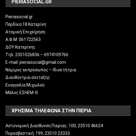
PIERIASOCIAL.GR
Pieriasocial.gr
Περδίκα 18 Κατερίνη
Ατομική Επιχείρηση
Α.Φ.Μ. 061722563
ΔΟΥ Κατερίνης
Tηλ: 2351026836 – 6974109766
E-mail: pieriasocial@gmail.com
Νόμιμος εκπρόσωπος – Ιδιοκτήτρια
Διευθύντρια σύνταξης
Ευαγγελία Μιχωλού
Μέλος ΕΣΗΕΜ-Θ
ΧΡΗΣΙΜΑ ΤΗΛΕΦΩΝΑ ΣΤΗΝ ΠΙΕΡΙΑ
Αστυνομική Διεύθυνση Πιερίας: 100, 23510 46624
Πυροσβεστική: 199, 23510 23333