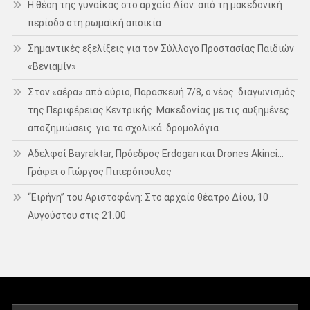
Η θέση της γυναίκας στο αρχαίο Δίον: από τη μακεδονική
περίοδο στη ρωμαϊκή αποικία
Σημαντικές εξελίξεις για τον Σύλλογο Προστασίας Παιδιών
«Βενιαμίν»
Στον «αέρα» από αύριο, Παρασκευή 7/8, ο νέος διαγωνισμός
της Περιφέρειας Κεντρικής Μακεδονίας με τις αυξημένες
αποζημιώσεις για τα σχολικά δρομολόγια
Αδελφοί Bayraktar, Πρόεδρος Erdogan και Drones Akinci…
Γράφει ο Γιώργος Πιπερόπουλος
“Ειρήνη” του Αριστοφάνη: Στο αρχαίο θέατρο Δίου, 10
Αυγούστου στις 21.00