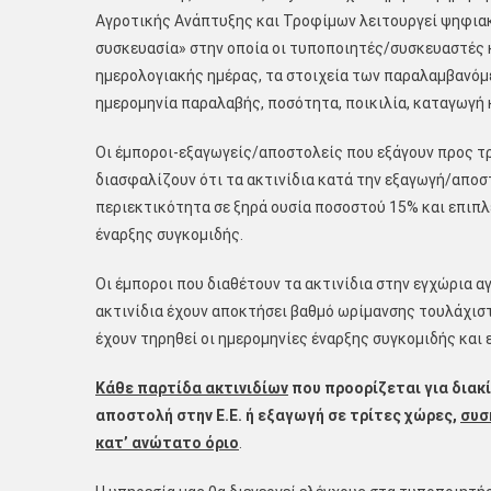
Αγροτικής Ανάπτυξης και Τροφίμων λειτουργεί ψηφιακ
συσκευασία» στην οποία οι τυποποιητές/συσκευαστέ
ημερολογιακής ημέρας, τα στοιχεία των παραλαμβανό
ημερομηνία παραλαβής, ποσότητα, ποικιλία, καταγωγή 
Οι έμποροι-εξαγωγείς/αποστολείς που εξάγουν προς τρ
διασφαλίζουν ότι τα ακτινίδια κατά την εξαγωγή/αποστ
περιεκτικότητα σε ξηρά ουσία ποσοστού 15% και επιπλέ
έναρξης συγκομιδής.
Οι έμποροι που διαθέτουν τα ακτινίδια στην εγχώρια α
ακτινίδια έχουν αποκτήσει βαθμό ωρίμανσης τουλάχιστον
έχουν τηρηθεί οι ημερομηνίες έναρξης συγκομιδής και 
Κάθε παρτίδα ακτινιδίων
που προορίζεται για διακ
αποστολή στην Ε.Ε. ή εξαγωγή σε τρίτες χώρες,
συσ
κατ’ ανώτατο όριο
.