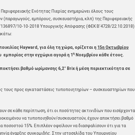
ς Περιφερειακής Ενότητας Πιερίας ενημερώνει όλους τους
ν (παραγωγούς, εμπόρους, συσκευαστήρια, κλπ) της Περιφερειακής
75/136897/10-10-2018 Υπουργικής Απόφασης (ΦΕΚ Β’4728/22.10.2018)
ακάτω:
ποικιλίας
Hayward
, για όλη τη χώρα, ορίζεται η
15η Οκτωβρίου
η
υ εμπορίας στην εγχώρια αγορά η 1
Νοεμβρίου κάθε έτους.
αποκτήσει βαθμό ωρίμανσης 6,2°
Brix
ή μέση περιεκτικότητα σε
ής τους προς εγκαταστάσεις τυποποιητηρίων – συσκευαστηρίων που
υν σε κάθε περίπτωση, ότι οι ποσότητες ακτινιδίων που εισέρχοντα
οκειμένου να τυποποιηθούν/συσκευαστούν, έχουν αποκτήσει βαθμό
σία ποσοστού 15%. Επιπλέον οφείλουν να διασφαλίσουν ότι για τα
μηνία έναρξης συγκομιδής. Στην ιστοσελίδα του Υπουργείου