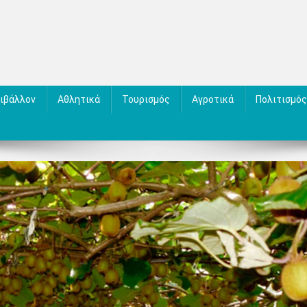
ιβάλλον
Αθλητικά
Τουρισμός
Αγροτικά
Πολιτισμός