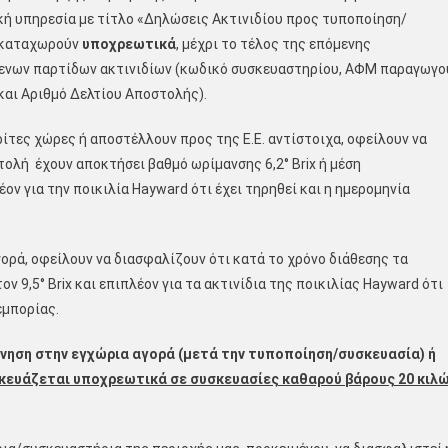
ή υπηρεσία με τίτλο «Δηλώσεις Ακτινιδίου προς τυποποίηση/
ς καταχωρούν
υποχρεωτικά
, μέχρι το τέλος της επόμενης
μενων παρτίδων ακτινιδίων (κωδικό συσκευαστηρίου, ΑΦΜ παραγωγο
και Αριθμό Δελτίου Αποστολής).
ίτες χώρες ή αποστέλλουν προς της Ε.Ε. αντίστοιχα, οφείλουν να
ολή έχουν αποκτήσει βαθμό ωρίμανσης 6,2° Brix ή μέση
ον για την ποικιλία Hayward ότι έχει τηρηθεί και η ημερομηνία
γορά, οφείλουν να διασφαλίζουν ότι κατά το χρόνο διάθεσης τα
 9,5° Brix και επιπλέον για τα ακτινίδια της ποικιλίας Hayward ότι
εμπορίας.
ίνηση στην εγχώρια αγορά (μετά την τυποποίηση/συσκευασία) ή
κευάζεται υποχρεωτικά σε συσκευασίες καθαρού βάρους 20 κιλ