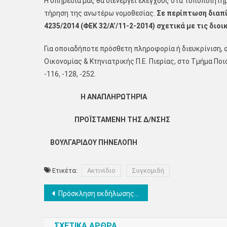
Η υπηρεσία μας θα διενεργεί ελέγχους στα τυποποιητή
τήρηση της ανωτέρω νομοθεσίας.
Σε περίπτωση διαπί
4235/2014 (ΦΕΚ 32/Α’/11-2-2014) σχετικά με τις διοι
Για οποιαδήποτε πρόσθετη πληροφορία ή διευκρίνιση, 
Οικονομίας & Κτηνιατρικής Π.Ε. Πιερίας, στο Τμήμα Π
-116, -128, -252.
Η
ΑΝΑΠΛΗΡΩΤΗΡΙΑ
ΠΡΟΪΣΤΑΜΕΝΗ ΤΗΣ Δ/ΝΣΗΣ
ΒΟΥΛΓΑΡΙΔΟΥ ΠΗΝΕΛΟΠΗ
Ετικέτα:
Ακτινίδιο
Συγκομιδή
Πλοήγηση
Πρόσκληση εκδήλωσης ενδιαφέροντος για την κάλυψη των θέσεων προπονητών των Μικτών ομάδων της ΕΠΣ Πιερίας
άρθρων
ΣΧΕΤΙΚΑ ΑΡΘΡΑ