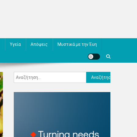
Υγεία
Απόψεις
Μυστικά με την Έυη
Αναζήτηση
για: