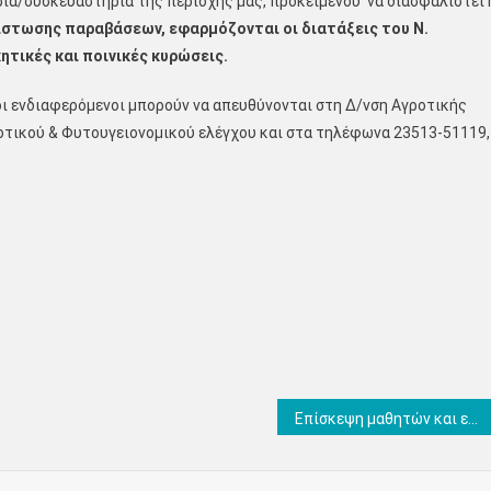
ρια/συσκευαστήρια της περιοχής μας, προκειμένου να διασφαλιστεί 
στωσης παραβάσεων, εφαρμόζονται οι διατάξεις του Ν.
κητικές και ποινικές κυρώσεις.
οι ενδιαφερόμενοι μπορούν να απευθύνονται στη Δ/νση Αγροτικής
οιοτικού & Φυτουγειονομικού ελέγχου και στα τηλέφωνα 23513-51119,
Επίσκεψη μαθητών και εκπαιδευτικών του Γυμνασίου-Λυκείου Κόμπανια Ουγγαρίας στον Δήμαρχο Δίου-Ολύμπου Βαγγέλη Γερολιόλιο