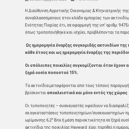
Η Διεύθυνση Αγροτικής Οικονομίας & Κτηνιατρικής τη
συναλλασσόμενους στον κλάδο εμπορίας των ακτινιδίω
Ενότητας Πιερίας ότι, σε εφαρμογή της υπ’ αριθμ. 94
όπως τροποποιήθηκε και ισχύει, προβλέπονται τα παρ
Ως ημερομηνία έναρξης συγκομιδής ακτινιδίων της 
κάθε έτους και ως ημερομηνία έναρξης της περιόδο
Οι υπόλοιπες ποικιλίες συγκομίζονται όταν έχουν 
ξηρά ουσία ποσοστού 15%.
Τα ακτινίδια μεταφέρονται από τους τόπους παραγωγ
βρίσκονται
αποκλειστικά και μόνο εντός της χώρας
.
Οι τυποποιητές – συσκευαστές οφείλουν να διασφαλίζο
σε εγκαταστάσεις τυποποιητηρίων/συσκευαστηρίων πρ
ωρίμανσης 6,2° Brix ή μέση περιεκτικότητα σε ξηρά ου
ακτινίδια της ποικιλίας Hayward έχει τηρηθεί η ημερο