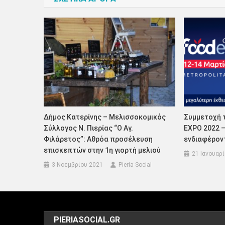
Δήμος Κατερίνης – Μελισσοκομικός
Συμμετοχή 
Σύλλογος Ν. Πιερίας “Ο Αγ.
EXPO 2022 
Φιλάρετος”: Αθρόα προσέλευση
ενδιαφέρον
επισκεπτών στην 1η γιορτή μελιού
21 Ιανουαρ
3 Νοεμβρίου 2021
Pieria Social
PIERIASOCIAL.GR