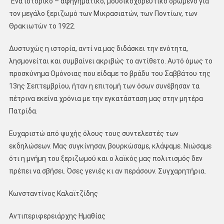
Ένα ιστορικό – αφηγηματικό, μουσικοχορευτικό δρώμενο για
τον μεγάλο ξεριζωμό των Μικρασιατών, των Ποντίων, των
Θρακιωτών το 1922.
Δυστυχώς η ιστορία, αντί να μας διδάσκει την ενότητα,
λησμονείται και συμβαίνει ακριβώς το αντίθετο. Αυτό όμως το
προσκύνημα Ομόνοιας που είδαμε το βράδυ του Σαββάτου της
13ης Σεπτεμβρίου, ήταν η επιτομή των όσων συνέβησαν τα
πέτρινα εκείνα χρόνια με την εγκατάσταση μας στην μητέρα
Πατρίδα.
Ευχαριστώ από ψυχής όλους τους συντελεστές των
εκδηλώσεων. Μας συγκίνησαν, βουρκώσαμε, κλάψαμε. Νιώσαμε
ότι η μνήμη του ξεριζωμού και ο λαϊκός μας πολιτισμός δεν
πρέπει να σβήσει. Όσες γενιές κι αν περάσουν. Συγχαρητήρια.
Κωνσταντίνος Καλαϊτζίδης
Αντιπεριφερειάρχης Ημαθίας