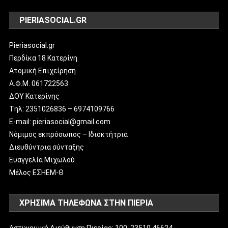
PIERIASOCIAL.GR
Pieriasocial.gr
Περδίκα 18 Κατερίνη
Ατομική Επιχείρηση
Α.Φ.Μ. 061722563
ΔΟΥ Κατερίνης
Tηλ: 2351026836 – 6974109766
E-mail: pieriasocial@gmail.com
Νόμιμος εκπρόσωπος – Ιδιοκτήτρια
Διευθύντρια σύνταξης
Ευαγγελία Μιχωλού
Μέλος ΕΣΗΕΜ-Θ
ΧΡΗΣΙΜΑ ΤΗΛΕΦΩΝΑ ΣΤΗΝ ΠΙΕΡΙΑ
Αστυνομική Διεύθυνση Πιερίας: 100, 23510 46624