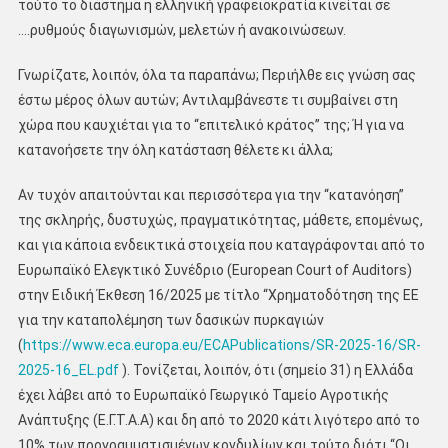
τούτο το διάστημα η ελληνική γραφειοκρατία κινείται σε
….ρυθμούς διαγωνισμών, μελετών ή ανακοινώσεων.
Γνωρίζατε, λοιπόν, όλα τα παραπάνω; Περιήλθε εις γνώση σας
έστω μέρος όλων αυτών; Αντιλαμβάνεστε τι συμβαίνει στη
χώρα που καυχιέται για το ‘‘επιτελικό κράτος’’ της; Ή για να
κατανοήσετε την όλη κατάσταση θέλετε κι άλλα;
Αν τυχόν απαιτούνται και περισσότερα για την ‘‘κατανόηση’’
της σκληρής, δυστυχώς, πραγματικότητας, μάθετε, επομένως,
και για κάποια ενδεικτικά στοιχεία που καταγράφονται από το
Ευρωπαϊκό Ελεγκτικό Συνέδριο (European Court of Auditors)
στην Ειδική Έκθεση 16/2025 με τίτλο ‘‘Χρηματοδότηση της ΕΕ
για την καταπολέμηση των δασικών πυρκαγιών
(
https://www.eca.europa.eu/ECAPublications/SR-2025-16/SR-
2025-16_EL.pdf
). Τονίζεται, λοιπόν, ότι (σημείο 31) η Ελλάδα
έχει λάβει από το Ευρωπαϊκό Γεωργικό Ταμείο Αγροτικής
Ανάπτυξης (Ε.Γ.Τ.Α.Α) και δη από το 2020 κάτι λιγότερο από το
10% των προγραμματισμένων κονδυλίων και τούτο διότι ‘‘Οι