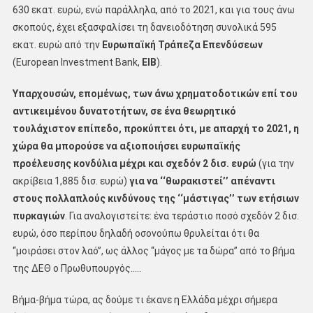
630 εκατ. ευρώ, ενώ παράλληλα, από το 2021, και για τους άνω
σκοπούς, έχει εξασφαλίσει τη δανειοδότηση συνολικά 595
εκατ. ευρώ από την
Ευρωπαϊκή Τράπεζα Επενδύσεων
(European Investment Bank,
EIB
).
Υπαρχουσών, επομένως, των άνω χρηματοδοτικών επί του
αντικειμένου δυνατοτήτων, σε ένα θεωρητικό
τουλάχιστον επίπεδο, προκύπτει ότι, με απαρχή το 2021, η
χώρα θα μπορούσε να αξιοποιήσει ευρωπαϊκής
προέλευσης κονδύλια μέχρι και σχεδόν 2 δισ. ευρώ
(για την
ακρίβεια 1,885 δισ. ευρώ)
για να
‘‘θωρακιστεί’’ απέναντι
στους πολλαπλούς κινδύνους της ‘‘μάστιγας’’ των ετήσιων
πυρκαγιών
. Για αναλογιστείτε: ένα τεράστιο ποσό σχεδόν 2 δισ.
ευρώ, όσο περίπου δηλαδή οσονούπω θρυλείται ότι θα
‘‘μοιράσει στον λαό’’, ως άλλος ‘‘μάγος με τα δώρα’’ από το βήμα
της ΔΕΘ ο Πρωθυπουργός…..
Βήμα-βήμα τώρα, ας δούμε τι έκανε η Ελλάδα μέχρι σήμερα