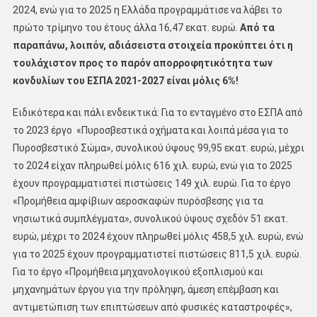
2024, ενώ για το 2025 η Ελλάδα προγραμμάτισε να λάβει το
πρώτο τρίμηνο του έτους άλλα 16,47 εκατ. ευρώ.
Από τα
παραπάνω, λοιπόν, αδιάσειστα στοιχεία προκύπτει ότι η
τουλάχιστον προς το παρόν απορροφητικότητα των
κονδυλίων του ΕΣΠΑ 2021-2027 είναι μόλις 6%!
Ειδικότερα και πάλι ενδεικτικά: Για το ενταγμένο στο ΕΣΠΑ από
το 2023 έργο «Πυροσβεστικά οχήματα και λοιπά μέσα για το
Πυροσβεστικό Σώμα», συνολικού ύψους 99,95 εκατ. ευρώ, μέχρι
το 2024 είχαν πληρωθεί μόλις 616 χιλ. ευρώ, ενώ για το 2025
έχουν προγραμματιστεί πιστώσεις 149 χιλ. ευρώ. Για το έργο
«Προμήθεια αμφίβιων αεροσκαφών πυρόσβεσης για τα
νησιωτικά συμπλέγματα», συνολικού ύψους σχεδόν 51 εκατ.
ευρώ, μέχρι το 2024 έχουν πληρωθεί μόλις 458,5 χιλ. ευρώ, ενώ
για το 2025 έχουν προγραμματιστεί πιστώσεις 811,5 χιλ. ευρώ.
Για το έργο «Προμήθεια μηχανολογικού εξοπλισμού και
μηχανημάτων έργου για την πρόληψη, άμεση επέμβαση και
αντιμετώπιση των επιπτώσεων από φυσικές καταστροφές»,