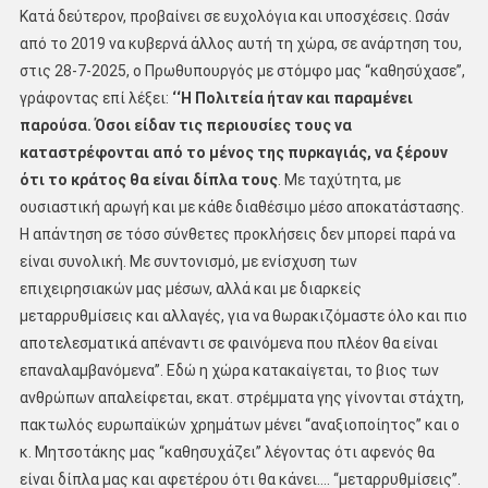
Κατά δεύτερον, προβαίνει σε ευχολόγια και υποσχέσεις. Ωσάν
από το 2019 να κυβερνά άλλος αυτή τη χώρα, σε ανάρτηση του,
στις 28-7-2025, ο Πρωθυπουργός με στόμφο μας ‘‘καθησύχασε’’,
γράφοντας επί λέξει:
‘‘Η Πολιτεία ήταν και παραμένει
παρούσα. Όσοι είδαν τις περιουσίες τους να
καταστρέφονται από το μένος της πυρκαγιάς, να ξέρουν
ότι το κράτος θα είναι δίπλα τους
. Με ταχύτητα, με
ουσιαστική αρωγή και με κάθε διαθέσιμο μέσο αποκατάστασης.
Η απάντηση σε τόσο σύνθετες προκλήσεις δεν μπορεί παρά να
είναι συνολική. Με συντονισμό, με ενίσχυση των
επιχειρησιακών μας μέσων, αλλά και με διαρκείς
μεταρρυθμίσεις και αλλαγές, για να θωρακιζόμαστε όλο και πιο
αποτελεσματικά απέναντι σε φαινόμενα που πλέον θα είναι
επαναλαμβανόμενα’’. Εδώ η χώρα κατακαίγεται, το βιος των
ανθρώπων απαλείφεται, εκατ. στρέμματα γης γίνονται στάχτη,
πακτωλός ευρωπαϊκών χρημάτων μένει ‘‘αναξιοποίητος’’ και ο
κ. Μητσοτάκης μας ‘‘καθησυχάζει’’ λέγοντας ότι αφενός θα
είναι δίπλα μας και αφετέρου ότι θα κάνει…. ‘‘μεταρρυθμίσεις’’.