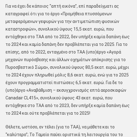
Για να έχει δε κάποιος ‘‘απτή εικόνα’’, επί παραδείγματι ας
καταγραφεί ότι για το έργο «Προμήθεια πτυσσόμενων
μεταφερόμενων γεφυρών για την αντιμετώπιση φυσικών
καταστροφών», συνολικού ύψους 15,5 εκατ. ευρώ, που
εντάχθηκε στο ΤΑΑ από το 2022, δεν υπήρξε καμία δαπάνη έως
το 2024 και καμία δαπάνη δεν προβλέπεται για το 2025. Για το
επίσης, από το 2022, ενταγμένο στο ΤΑΑ (υπο)έργο «Αγορά
μηχανών πυρόσβεσης και άλλων οχημάτων απόκρισης για το
Πυροσβεστικό Σώμα», συνολικού ύψους 80,5 εκατ. ευρώ, μέχρι
το 2024 έχουν πληρωθεί μόλις 8,6 εκατ. ευρώ, ενώ για το 2025
έχουν προγραμματιστεί πιστώσεις 6,5 εκατ. ευρώ. Για δε το
(υπο)έργο «Αναβάθμιση – εκσυγχρονισμός επτά αεροσκαφών
Canadair CL415», συνολικού ύψους 43 εκατ. ευρώ, που
εντάχθηκε στο ΤΑΑ από το 2023, δεν υπήρξε καμία δαπάνη έως
το 2024 και ούτε προβλέπεται για το 2025!
Θέλετε, ωστόσο, εν τέλει (για το ΤΑΑ), να μάθετε και το
‘‘καλύτερο’’; Το Ταμείο παύει οριστικά τη λειτουργία του το