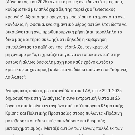
(Αύγουστος του 2025) σχετικά με τις άνω δυνατότητες που,
καθοριστικά μεν απλόχερα δε, της παρείχε ο ‘‘ενωσιακός
κρουνός’’. Αξιοποίησε, άραγε, η χώρα σ’ αυτά τα χρόνια τα άνω
κονδύλια, ή, φυσικά, ένα σημαντικό μέρος αυτών, έτσι ώστε να
δικαιώνεται η άνω πρωθυπουργική ρήση (και παράλληλα το
δικό μας κριτήριο σκέψης), ότι δηλαδή η κυβέρνηση,
επιτελώντας το καθήκον της, εξοπλίζει τον κρατικό
μηχανισμό με ‘‘ό,τι χρειάζεται για να ανταποκρίνεται’’ στην
ούτως ή άλλως δύσκολη μάχη που κάθε χρόνο αυτός (ο
κρατικός μηχανισμός) καλείται να δώσει απέναντι σε ‘‘πύρινες
λαίλαπες’’;
Αναφορικά, πρώτα, με τα κονδύλια του ΤΑΑ, στις 29-1-2025
δημοσιεύτηκε στη ‘‘Διαύγεια’’ η συγκεντρωτική λίστα με 26
έργα τα οποία είναι ενταγμένα από το Υπουργείο Κλιματικής
Κρίσης και Πολιτικής Προστασίας στους πυλώνες «Πράσινη
μετάβαση» και «Ιδιωτικές επενδύσεις και θεσμικός
μετασχηματισμός». Μεταξύ αυτών των έργων, πολλά εκ των