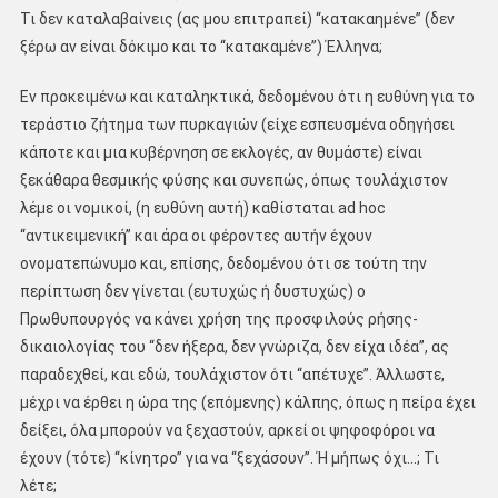
Τι δεν καταλαβαίνεις (ας μου επιτραπεί) ‘‘κατακαημένε’’ (δεν
ξέρω αν είναι δόκιμο και το ‘‘κατακαμένε’’) Έλληνα;
Εν προκειμένω και καταληκτικά, δεδομένου ότι η ευθύνη για το
τεράστιο ζήτημα των πυρκαγιών (είχε εσπευσμένα οδηγήσει
κάποτε και μια κυβέρνηση σε εκλογές, αν θυμάστε) είναι
ξεκάθαρα θεσμικής φύσης και συνεπώς, όπως τουλάχιστον
λέμε οι νομικοί, (η ευθύνη αυτή) καθίσταται ad hoc
‘‘αντικειμενική’’ και άρα οι φέροντες αυτήν έχουν
ονοματεπώνυμο και, επίσης, δεδομένου ότι σε τούτη την
περίπτωση δεν γίνεται (ευτυχώς ή δυστυχώς) ο
Πρωθυπουργός να κάνει χρήση της προσφιλούς ρήσης-
δικαιολογίας του ‘‘δεν ήξερα, δεν γνώριζα, δεν είχα ιδέα’’, ας
παραδεχθεί, και εδώ, τουλάχιστον ότι ‘‘απέτυχε’’. Άλλωστε,
μέχρι να έρθει η ώρα της (επόμενης) κάλπης, όπως η πείρα έχει
δείξει, όλα μπορούν να ξεχαστούν, αρκεί οι ψηφοφόροι να
έχουν (τότε) ‘‘κίνητρο’’ για να ‘‘ξεχάσουν’’. Ή μήπως όχι…; Τι
λέτε;