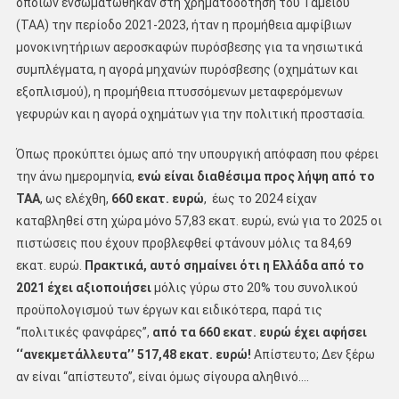
οποίων ενσωματώθηκαν στη χρηματοδότηση του Ταμείου
(ΤΑΑ) την περίοδο 2021-2023, ήταν η προμήθεια αμφίβιων
μονοκινητήριων αεροσκαφών πυρόσβεσης για τα νησιωτικά
συμπλέγματα, η αγορά μηχανών πυρόσβεσης (οχημάτων και
εξοπλισμού), η προμήθεια πτυσσόμενων μεταφερόμενων
γεφυρών και η αγορά οχημάτων για την πολιτική προστασία.
Όπως προκύπτει όμως από την υπουργική απόφαση που φέρει
την άνω ημερομηνία,
ενώ είναι διαθέσιμα προς λήψη από το
ΤΑΑ
, ως ελέχθη,
660 εκατ. ευρώ
, έως το 2024 είχαν
καταβληθεί στη χώρα μόνο 57,83 εκατ. ευρώ, ενώ για το 2025 οι
πιστώσεις που έχουν προβλεφθεί φτάνουν μόλις τα 84,69
εκατ. ευρώ.
Πρακτικά, αυτό σημαίνει ότι η Ελλάδα από το
2021 έχει αξιοποιήσει
μόλις γύρω στο 20% του συνολικού
προϋπολογισμού των έργων και ειδικότερα, παρά τις
‘‘πολιτικές φανφάρες’’,
από τα 660 εκατ. ευρώ έχει αφήσει
‘‘ανεκμετάλλευτα’’ 517,48 εκατ. ευρώ!
Απίστευτο; Δεν ξέρω
αν είναι ‘‘απίστευτο’’, είναι όμως σίγουρα αληθινό….