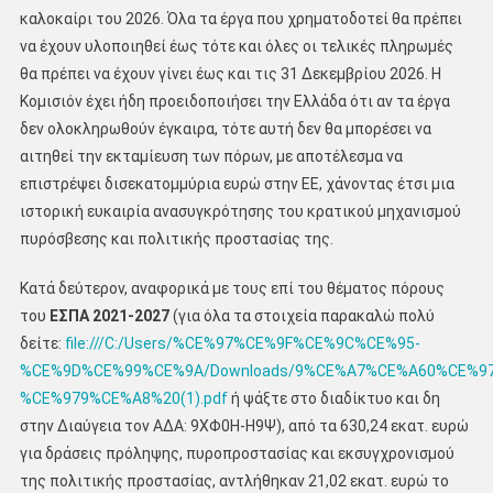
καλοκαίρι του 2026. Όλα τα έργα που χρηματοδοτεί θα πρέπει
να έχουν υλοποιηθεί έως τότε και όλες οι τελικές πληρωμές
θα πρέπει να έχουν γίνει έως και τις 31 Δεκεμβρίου 2026. Η
Κομισιόν έχει ήδη προειδοποιήσει την Ελλάδα ότι αν τα έργα
δεν ολοκληρωθούν έγκαιρα, τότε αυτή δεν θα μπορέσει να
αιτηθεί την εκταμίευση των πόρων, με αποτέλεσμα να
επιστρέψει δισεκατομμύρια ευρώ στην ΕΕ, χάνοντας έτσι μια
ιστορική ευκαιρία ανασυγκρότησης του κρατικού μηχανισμού
πυρόσβεσης και πολιτικής προστασίας της.
Κατά δεύτερον, αναφορικά με τους επί του θέματος πόρους
του
ΕΣΠΑ 2021-2027
(για όλα τα στοιχεία παρακαλώ πολύ
δείτε:
file:///C:/Users/%CE%97%CE%9F%CE%9C%CE%95-
%CE%9D%CE%99%CE%9A/Downloads/9%CE%A7%CE%A60%CE%97
%CE%979%CE%A8%20(1).pdf
ή ψάξτε στο διαδίκτυο και δη
στην Διαύγεια τον ΑΔΑ: 9ΧΦ0Η-Η9Ψ), από τα 630,24 εκατ. ευρώ
για δράσεις πρόληψης, πυροπροστασίας και εκσυγχρονισμού
της πολιτικής προστασίας, αντλήθηκαν 21,02 εκατ. ευρώ το