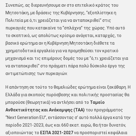
Συνεπώς, ας διερευνήσουμε αν στο επιτελικό κράτος του
Μητσοτάκη, με δράσεις της Κυβέρνησης, ‘‘εξοπλίστηκε η
Πολιτεία με ό,τι χρειάζεται για να ανταποκριθεί’’ στις
πυρκαγιές που κατακαίνε τα ‘‘σπλάχνα’’ της χώρας. Υπό αυτό
το σκεπτικό, ως απολύτως κρίσιμο ανάγεται, καταρχάς, το
βασικό ερώτημα αν η Κυβέρνηση Μητσοτάκη διέθετε τα
χρηματοδοτικά εργαλεία για να προμηθεύσει τον κρατικό
μηχανισμό και τις επιμέρους δομές του με ‘‘ό,τι χρειάζεται για
να ανταποκριθεί’’ στο πράγματι πάρα πολύ δύσκολο έργο της
αντιμετώπισης των πυρκαγιών.
Η απάντηση σε τούτο το θεμελιώδες ερώτημα είναι ξεκάθαρη. Η
Eλλάδα για σκοπούς πυρόσβεσης και πολιτικής προστασίας θα
μπορούσε (θεωρητικά) να αντλήσει από το
Ταμείο
Ανθεκτικότητας και Ανάκαμψης (ΤΑΑ)
του προγράμματος
‘‘Next Generation EU’’, εντάσσοντας σ’ αυτό πολλά έργα κατά την
περίοδο 2021-2023, έως και 660 εκατ. ευρώ, θα ήταν δυνατόν,
αξιοποιώντας το
ΕΣΠΑ 2021-2027
να προσποριστεί κεφάλαια