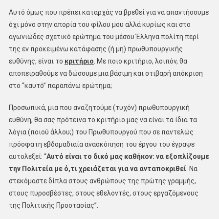
Αυτό όμως που πρέπει καταρχάς να βρεθεί για να απαντήσουμε
όχι μόνο στην απορία του φίλου μου αλλά κυρίως και στο
αγωνιώδες σχετικό ερώτημα του μέσου Έλληνα πολίτη περί
της εν προκειμένω κατάφασης (ή μη) πρωθυπουργικής
ευθύνης, είναι το
κριτήριο
. Με ποιο κριτήριο, λοιπόν, θα
αποπειραθούμε να δώσουμε μια βάσιμη και στιβαρή απόκριση
στο ‘‘καυτό’’ παραπάνω ερώτημα;
Προσωπικά, μια που αναζητούμε (τυχόν) πρωθυπουργική
ευθύνη, θα σας πρότεινα το κριτήριο μας να είναι τα ίδια τα
λόγια (ποιού άλλου;) του Πρωθυπουργού που σε παντελώς
πρόσφατη εβδομαδιαία ανασκόπηση του έργου του έγραψε
αυτολεξεί: ‘‘
Αυτό είναι το δικό μας καθήκον: να εξοπλίζουμε
την Πολιτεία με ό,τι χρειάζεται για να ανταποκριθεί
. Να
στεκόμαστε δίπλα στους ανθρώπους της πρώτης γραμμής,
στους πυροσβέστες, στους εθελοντές, στους εργαζόμενους
της Πολιτικής Προστασίας’’.