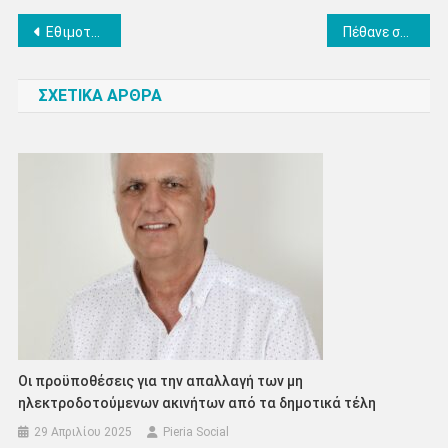
Πλοήγηση
Εθιμοτυπική επίσκεψη της Αντιπεριφερειάρχη Πιερίας στο γραφείο του νέου Γενικού Γραμματέα της Αποκεντρωμένης Διοίκησης Μακεδονίας–Θράκης
Πέθανε σε ηλικία 59 ετών ο Απόστολος Βεσυρόπουλος
άρθρων
ΣΧΕΤΙΚΑ ΑΡΘΡΑ
Οι προϋποθέσεις για την απαλλαγή των μη
ηλεκτροδοτούμενων ακινήτων από τα δημοτικά τέλη
29 Απριλίου 2025
Pieria Social