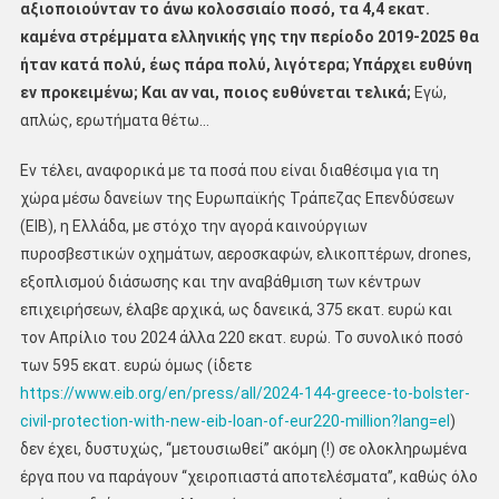
αξιοποιούνταν το άνω κολοσσιαίο ποσό, τα 4,4 εκατ.
καμένα στρέμματα ελληνικής γης την περίοδο 2019-2025 θα
ήταν κατά πολύ, έως πάρα πολύ, λιγότερα; Υπάρχει ευθύνη
εν προκειμένω; Και αν ναι, ποιος ευθύνεται τελικά;
Εγώ,
απλώς, ερωτήματα θέτω…
Εν τέλει, αναφορικά με τα ποσά που είναι διαθέσιμα για τη
χώρα μέσω δανείων της Ευρωπαϊκής Τράπεζας Επενδύσεων
(ΕΙΒ), η Ελλάδα, με στόχο την αγορά καινούργιων
πυροσβεστικών οχημάτων, αεροσκαφών, ελικοπτέρων, drones,
εξοπλισμού διάσωσης και την αναβάθμιση των κέντρων
επιχειρήσεων, έλαβε αρχικά, ως δανεικά, 375 εκατ. ευρώ και
τον Απρίλιο του 2024 άλλα 220 εκατ. ευρώ. Το συνολικό ποσό
των 595 εκατ. ευρώ όμως (ίδετε
https://www.eib.org/en/press/all/2024-144-greece-to-bolster-
civil-protection-with-new-eib-loan-of-eur220-million?lang=el
)
δεν έχει, δυστυχώς, ‘‘μετουσιωθεί’’ ακόμη (!) σε ολοκληρωμένα
έργα που να παράγουν ‘‘χειροπιαστά αποτελέσματα’’, καθώς όλο