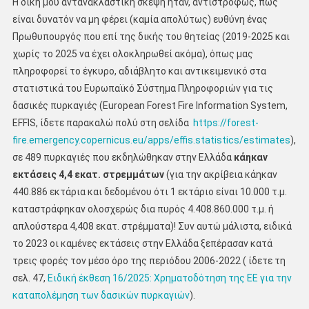
Η δική μου αντανακλαστική σκέψη ήταν, αντιστρόφως, πώς
είναι δυνατόν να μη φέρει (καμία απολύτως) ευθύνη ένας
Πρωθυπουργός που επί της δικής του θητείας (2019-2025 και
χωρίς το 2025 να έχει ολοκληρωθεί ακόμα), όπως μας
πληροφορεί το έγκυρο, αδιάβλητο και αντικειμενικό στα
στατιστικά του Ευρωπαϊκό Σύστημα Πληροφοριών για τις
δασικές πυρκαγιές (European Forest Fire Information System,
EFFIS, ίδετε παρακαλώ πολύ στη σελίδα
https://forest-
fire.emergency.copernicus.eu/apps/effis.statistics/estimates
),
σε 489 πυρκαγιές που εκδηλώθηκαν στην Ελλάδα
κάηκαν
εκτάσεις 4,4 εκατ. στρεμμάτων
(για την ακρίβεια κάηκαν
440.886 εκτάρια και δεδομένου ότι 1 εκτάριο είναι 10.000 τ.μ.
καταστράφηκαν ολοσχερώς δια πυρός 4.408.860.000 τ.μ. ή
απλούστερα 4,408 εκατ. στρέμματα)! Συν αυτώ μάλιστα, ειδικά
το 2023 οι καμένες εκτάσεις στην Ελλάδα ξεπέρασαν κατά
τρεις φορές τον μέσο όρο της περιόδου 2006-2022 ( ίδετε τη
σελ. 47,
Ειδική έκθεση 16/2025: Χρηματοδότηση της ΕΕ για την
καταπολέμηση των δασικών πυρκαγιών
).