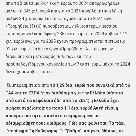
από τα διαθέσιμα 24,4 εκατ. ευρώ, το 2024 απορροφήσαμε
μόλις τα 345 χιλ. ευρώ και για το 2025 προβλέπεται η λήψη
άλλων 34 χιλ. ευρώ. Για το ενταγμένο από το 2024 έργο
«Προμήθεια έξι (6) πυροσβεστικών ελικοπτέρων μεσαίου
τύπου», συνολικού ύψους 235 εκατ. ευρώ, το 2024 λάβαμε 912
χιλ. ευρώ ενώ για το 2025 έχουν προγραμματιστεί πιστώσεις
91 χιλ. ευρώ. Για δε το έργο «Προμήθεια πλωτών μέσων
διάσωσης και μεταφοράς πολιτών» επί του
προϋπολογιζόμενου κονδυλίου των 7 εκατ. ευρώ μέχρι το 2024
δεν είχαμε λάβει τίποτε.
Συμπερασματικά, από τα
1,29 δισ. ευρώ που συνολικά από το
ΤΑΑ και το ΕΣΠΑ ήταν διαθέσιμα για την Ελλάδα (κάποια
από αυτά τα κεφάλαια ήδη από το 2021) η Ελλάδα έχει
αφήσει αναξιοποίητο ποσό 1,1 δισ. ευρώ! Αυτή είναι η
πραγματικότητα, απόλυτα τεκμηριωμένη με
αδιαμφισβήτητους αριθμούς. Πώς σας φαίνεται; Τα πάει
‘‘περίφημα’’ η Κυβέρνηση; Τι ‘‘βαθμό’’ παίρνει; Μήπως, αν