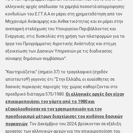
ελληνικές αρχές απέδωσαν τα χαμηλά ποσοστά απορρόφησης
κονδυλίων του Ε.Γ.Τ.Α.Α εν μέρει στη χρηματοδότηση από τον
Μηχανισμό Ανάκαμψης και Ανθεκτικότητας και εν μέρει στην
ανεπαρκή στελέχωση του Υπουργείου Περιβάλλοντος και
Ενέργειας, στις δυσκολίες στη χρήση των πλατφορμών για τα
έργα του Προγράμματος Αγροτικής Ανάπτυξης και στη μη
εξοικείωση των Δασικών Υπηρεσιών με τις διαδικασίες
σύναψης δημόσιων συμβάσεων’’.
‘‘Καυτηριάζεται’’ (σημείο 37) το τραγελαφικό (σχεδόν
απίστευτο!!!) γεγονός ότι ‘‘Στην Ελλάδα, οι ευαίσθητες σε
δασικές πυρκαγιές περιοχές της χώρας καθορίζονται στο
προεδρικό διάταγμα 575/1980.
Οι ελληνικές αρχές δεν είχαν
επικαιροποιήσει τον χάρτη από το 1980 και
εξακολουθούσαν να τον χρησιμοποιούν για τον
προσδιορισμό μέτρων διαχείρισης του κινδύνου δασικών
πυρκαγιών
. Τον Δεκέμβριο του 2024, βρίσκονταν σε εξέλιξη
εργασίες των ελληνικών αρχών για την επικαιροποίηση του