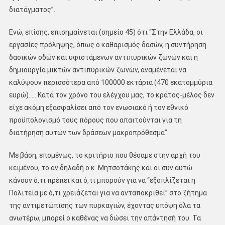
διατάγματος’’.
Ενώ, επίσης, επισημαίνεται (σημείο 45) ότι ‘‘Στην Ελλάδα, οι
εργασίες πρόληψης, όπως ο καθαρισμός δασών, η συντήρηση
δασικών οδών και υφιστάμενων αντιπυρικών ζωνών και η
δημιουργία μικτών αντιπυρικών ζωνών, αναμένεται να
καλύψουν περισσότερα από 100000 εκτάρια (470 εκατομμύρια
ευρώ)….. Κατά τον χρόνο του ελέγχου μας, το κράτος-μέλος δεν
είχε ακόμη εξασφαλίσει από τον ενωσιακό ή τον εθνικό
προϋπολογισμό τους πόρους που απαιτούνται για τη
διατήρηση αυτών των δράσεων μακροπρόθεσμα’’.
Με βάση, επομένως, το κριτήριο που θέσαμε στην αρχή του
κειμένου, το αν δηλαδή ο κ. Μητσοτάκης και οι συν αυτώ
κάνουν ό,τι πρέπει και ό,τι μπορούν για να ‘‘εξοπλίζεται η
Πολιτεία με ό,τι χρειάζεται για να ανταποκριθεί’’ στο ζήτημα
της αντιμετώπισης των πυρκαγιών, έχοντας υπόψη όλα τα
ανωτέρω, μπορεί ο καθένας να δώσει την απάντησή του. Τα