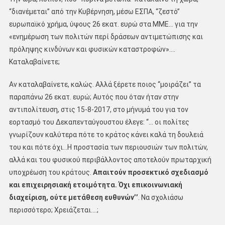
‘‘διανέμεται’’ από την Κυβέρνηση, μέσω ΕΣΠΑ, ‘‘ζεστό’’
ευρωπαϊκό χρήμα, ύψους 26 εκατ. ευρώ στα ΜΜΕ… για την
«ενημέρωση των πολιτών περί δράσεων αντιμετώπισης και
πρόληψης κινδύνων και φυσικών καταστροφών»….
Καταλαβαίνετε;
Αν καταλαβαίνετε, καλώς. Αλλά ξέρετε ποιος ‘‘μοιράζει’’ τα
παραπάνω 26 εκατ. ευρώ; Αυτός που όταν ήταν στην
αντιπολίτευση, στις 15-8-2017, στο μήνυμά του για τον
εορτασμό του Δεκαπενταύγουστου έλεγε: ‘‘… οι πολίτες
γνωρίζουν καλύτερα πότε το κράτος κάνει καλά τη δουλειά
του και πότε όχι…Η προστασία των περιουσιών των πολιτών,
αλλά και του φυσικού περιβάλλοντος αποτελούν πρωταρχική
υποχρέωση του κράτους.
Απαιτούν προσεκτικό σχεδιασμό
και επιχειρησιακή ετοιμότητα. Όχι επικοινωνιακή
διαχείριση, ούτε μετάθεση ευθυνών’’
. Να σχολιάσω
περισσότερο; Χρειάζεται….;