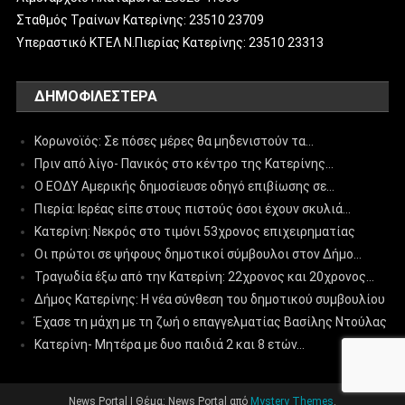
Σταθμός Τραίνων Κατερίνης: 23510 23709
Υπεραστικό ΚΤΕΛ Ν.Πιερίας Κατερίνης: 23510 23313
ΔΗΜΟΦΙΛΈΣΤΕΡΑ
Κορωνοϊός: Σε πόσες μέρες θα μηδενιστούν τα…
Πριν από λίγο- Πανικός στο κέντρο της Κατερίνης…
Ο ΕΟΔΥ Αμερικής δημοσίευσε οδηγό επιβίωσης σε…
Πιερία: Ιερέας είπε στους πιστούς όσοι έχουν σκυλιά…
Κατερίνη: Νεκρός στο τιμόνι 53χρονος επιχειρηματίας
Οι πρώτοι σε ψήφους δημοτικοί σύμβουλοι στον Δήμο…
Τραγωδία έξω από την Κατερίνη: 22χρονος και 20χρονος…
Δήμος Κατερίνης: Η νέα σύνθεση του δημοτικού συμβουλίου
Έχασε τη μάχη με τη ζωή ο επαγγελματίας Βασίλης Ντούλας
Κατερίνη- Μητέρα με δυο παιδιά 2 και 8 ετών…
News Portal
|
Θέμα: News Portal από
Mystery Themes
.