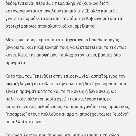
δεδομένα είναι πέρα έως πέρα αληθινά (κυρίως διότι
καταγράφονται και αναλύονται από την ΕΕ αλλά και διότι
γίνονται παραδεκτά και από την ίδια την Κυβέρνηση) και τα
στοιχεία άκρως αποκαλυπτικά και αμείλικτα!
Μένει, ωστόσο, πέρα από το τι
δεν
κάνει ο Πρωθυπουργός
(εννοείται και η Κυβέρνησή του), να εξεταστεί και το τι όντως
κάνει. Κατά την άποψή μου τουλάχιστον, κάνει, βασικά, δύο
πράγματα:
Κατά πρώτον, ‘‘επενδύει στην επικοινωνία’’, ασπαζόμενος την
κυνική
λογική ότι τελικά στην πολιτική δεν έχει σημασία ποια
είναι η πραγματικότητα και το τι κάνεις ή δεν κάνεις, ως
πολιτικός, αλλά (σημασία έχει) τι αποτελεσματικά, με
επικοινωνιακές μεθοδεύσεις και προπαγανδιστικές πρακτικές,
‘‘πασάρεις’’ στους πολλούς και άρα τι αποδέχονται ως ‘‘εικόνα’’
οι πολλοί για σένα….
Την ώρα, λοιπόν, που ‘‘πύρινα μέτωπα’’ κατακαίνε τη χώρα,