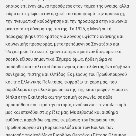
οποίος επί έναν αιώνα προσέφερε στον τομέα της υγείας, αλλά
τώρα επιστρέφει στον αρχικό του προορισμό: την προσευχή,
την πνευματική καθοδήγηση και την προσφορά στην κοινωνία
μέσα από τη δύναμη της πίστης. Το 1925, η Μονή αυτή
παραχωρήθηκε στο κράτος για λόγους υψίστης ανάγκης και
κοινωνικής προσφοράς, μετατρεπόμενη σε Σανατόριο και
Ψυχιατρείο. Για εκατό χρόνια υπηρέτησε έναν διαφορετικό
σκοπό, εξίσου σημαντικό. Σήμερα, όμως, ήρθε η ώρα να
αποδοθεί και πάλι εκεί όπου ανήκει, αποτελώντας ένα σύμβολο
συνέχειας, πίστης και ελπίδας. Εκ μέρους του Πρωθυπουργού
και της Ελληνικής Πολιτείας, εκφράζω τη χαρά μας, που
συμβάλαμε στην ολοκλήρωση αυτής της επιστροφής. Είμαστε
δίπλα στην Εκκλησία και την τοπική κοινωνία, σε κάθε
προσπάθεια που τιμά την ιστορία, αναδεικνύει τον πολιτισμό
μας και επενδύει στις ρίζες μας. Με σεβασμό και αίσθημα
ευθύνης, παραδίδω σήμερα, εκ μέρους του Γραφείου του
Πρωθυπουργού στη Βόρεια Ελλάδα και των Βουλευτών
περιοχής την Ιερά Μονή Εισοδίων Θεοτόκου Πέτρας Ολύμπου