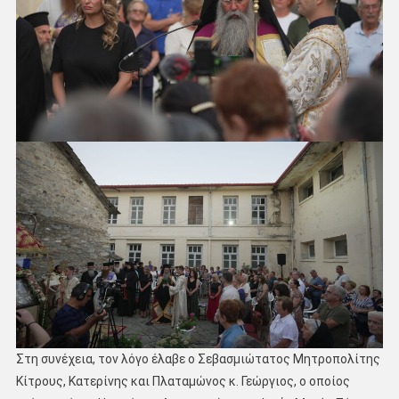
Στη συνέχεια, τον λόγο έλαβε ο Σεβασμιώτατος Μητροπολίτης
Κίτρους, Κατερίνης και Πλαταμώνος κ. Γεώργιος, ο οποίος