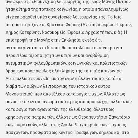
ανέφερε ότι: «Η συνέχιση λειτουργίας της Ιεράς Μονής Πέτρας
ήταν αίτημα της τοπικής κοινωνίας, η οποία επανειλημμένως
είχε εκφρασθεί υπέρ συνεχίσεως λειτουργίας της. Το ίδιο
αίτημα στήριξαν και Κρατικοί Φορείς (Αντιπεριφέρεια Πιερίας,
Δήμος Κατερίνης, Νοσοκομείο, Εφορεία Αρχαιοτήτων, κ.ἀ.). Η
επιστροφή της Μονής στην Εκκλησία, εκτός ότι
ανταποκρίνεται στο δίκαιο, θα αποτελέσει και κίνητρο για
περαιτέρω αξιοποίηση των κτιρίων και αναβάθμιση
πνευματικών, φιλανθρωπικών, κοινωνικών και πολιτιστικών
δράσεων, προς όφελος ολόκληρης της τοπικής κοινωνίας.
Αυτό άλλωστε συνέβη, με τον έναν ή άλλον τρόπο, κατά το
διάβα των αιώνων λειτουργίας του ιστορικού αυτού
Μοναστηριού, που αποτέλεσε καταφύγιο ψυχών: Άλλοτε ως
μοναστικό κέντρο πνευματικότητας και προσευχής, άλλοτε ως
καταφύγιο των αγωνιστών της ελευθερίας, άλλοτε ως
κρησφύγετο πατριωτών, άλλοτε ως Θεραπευτήριο-Σανατόριο
των φυματικών, άλλοτε ως Άσυλο-Ψυχιατρείο των ψυχικώς
πασχόντων, πρόσφατα ως Κέντρο Προσφύγων, σήμερα και στο