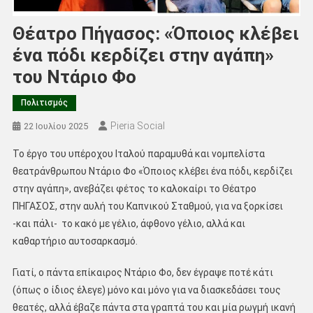
Θέατρο Πήγασος: «Όποιος κλέβει
ένα πόδι κερδίζει στην αγάπη»
του Ντάριο Φο
Πολιτισμός
Pieria Social
22 Ιουλίου 2025
Το έργο του υπέροχου Ιταλού παραμυθά και νομπελίστα
θεατράνθρωπου Ντάριο Φο «Όποιος κλέβει ένα πόδι, κερδίζει
στην αγάπη», ανεβάζει φέτος το καλοκαίρι το Θέατρο
ΠΗΓΑΣΟΣ, στην αυλή του Καπνικού Σταθμού, για να ξορκίσει
-και πάλι- το κακό με γέλιο, άφθονο γέλιο, αλλά και
καθαρτήριο αυτοσαρκασμό.
Γιατί, ο πάντα επίκαιρος Ντάριο Φο, δεν έγραψε ποτέ κάτι
(όπως ο ίδιος έλεγε) μόνο και μόνο για να διασκεδάσει τους
θεατές, αλλά έβαζε πάντα στα γραπτά του και μία ρωγμή ικανή