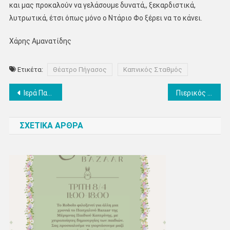
και μας προκαλούν να γελάσουμε δυνατά,, ξεκαρδιστικά,
λυτρωτικά, έτσι όπως μόνο ο Ντάριο Φο ξέρει να το κάνει.
Χάρης Αμανατίδης
Ετικέτα:
Θέατρο Πήγασος
Καπνικός Σταθμός
Πλοήγηση
Ιερά Πανήγυρις Ι.Ν. Αγίας Ειρήνης Χρυσοβαλάντου στο Πλατανόδασος Νεοκαισάρειας
Πιερικός Αρχέλαος: Ανανέωση συνεργασίας με τη Νικολέτα Κιολέογλου
άρθρων
ΣΧΕΤΙΚΑ ΑΡΘΡΑ