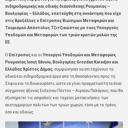
σιδηροδρομικής και οδικής διασύνδεσης Ρουμανίας –
Βουλγαρίας – Ελλάδας, επετεύχθη στη συνάντηση που είχε
στις Βρυξέλλες ο Επίτροπος Βιώσιμων Μεταφορών και
Τουρισμού Απόστολος Τζιτζικώστας με τους Υπουργούς
Υποδομών και Μεταφορών των τριών κρατών μελών της
ΕΕ.
Ο
Επίτροπος
και οι
Υπουργοί Υποδομών και Μεταφορών,
Ρουμανίας Ionuț Săvoiu, Βουλγαρίας Grozdan Karadjov και
Ελλάδας Χρίστος Δήμας
, συμφώνησαν να επιταχύνουν τα
οδικά και σιδηροδρομικά έργα από τη Θεσσαλονίκη προς τη
Σόφια και το Βουκουρέστι, ώστε να γίνει πραγματικότητα ένας
σύγχρονος άξονας Ευξείνου Πόντου – Αιγαίου Πελάγους, που θα
εξυπηρετεί τις ασφαλείς και ταχείες μετακινήσεις των
εκατομμυρίων πολιτών των τριών χωρών, τόσο με το τρένο,
όσο και οδικώς.