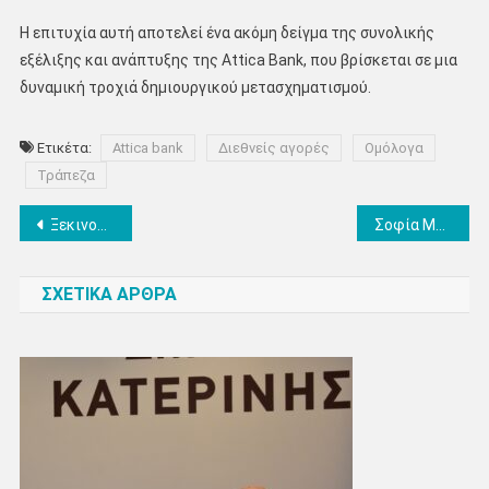
Η επιτυχία αυτή αποτελεί ένα ακόμη δείγμα της συνολικής
εξέλιξης και ανάπτυξης της Attica Bank, που βρίσκεται σε μια
δυναμική τροχιά δημιουργικού μετασχηματισμού.
Ετικέτα:
Attica bank
Διεθνείς αγορές
Ομόλογα
Τράπεζα
Πλοήγηση
Ξεκινoύν οι ψεκασμοί για την καταπολέμηση των κουνουπιών σε Θεσσαλονίκη, Πιερία και Ημαθίας από την Περιφέρεια Κεντρικής Μακεδονίας
Σοφία Μαυρίδου: «Το θαλασσινό νερό των ακτών της Π.E. Πιερίας είναι κατάλληλο και επιτρέπεται η κολύμβηση»
άρθρων
ΣΧΕΤΙΚΑ ΑΡΘΡΑ