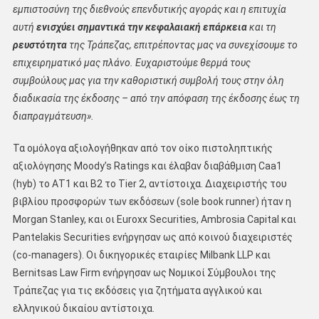
εμπιστοσύνη της διεθνούς επενδυτικής αγοράς και η επιτυχία
αυτή
ενισχύει σημαντικά την κεφαλαιακή επάρκεια
και τη
ρευστότητα
της Τράπεζας, επιτρέποντας μας να συνεχίσουμε το
επιχειρηματικό μας πλάνο. Ευχαριστούμε θερμά τους
συμβούλους μας για την καθοριστική συμβολή τους στην όλη
διαδικασία της έκδοσης – από την απόφαση της έκδοσης έως τη
διαπραγμάτευση».
Τα ομόλογα αξιολογήθηκαν από τον οίκο πιστοληπτικής
αξιολόγησης Moody’s Ratings και έλαβαν διαβάθμιση Caa1
(hyb) το ΑΤ1 και Β2 το Tier 2, αντίστοιχα. Διαχειριστής του
βιβλίου προσφορών των εκδόσεων (sole book runner) ήταν η
Morgan Stanley, και οι Εuroxx Securities, Ambrosia Capital και
Pantelakis Securities ενήργησαν ως από κοινού διαχειριστές
(co-managers). Οι δικηγορικές εταιρίες Milbank LLP και
Bernitsas Law Firm ενήργησαν ως Νομικοί Σύμβουλοι της
Τράπεζας για τις εκδόσεις για ζητήματα αγγλικού και
ελληνικού δικαίου αντίστοιχα.