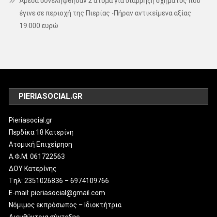
Άμεσα συνελήφθησαν 2 άτομα για διάρρηξη οχήματος που
έγινε σε περιοχή της Πιερίας -Πήραν αντικείμενα αξίας
19.000 ευρώ
PIERIASOCIAL.GR
Pieriasocial.gr
Περδίκα 18 Κατερίνη
Ατομική Επιχείρηση
Α.Φ.Μ. 061722563
ΔΟΥ Κατερίνης
Tηλ: 2351026836 – 6974109766
E-mail: pieriasocial@gmail.com
Νόμιμος εκπρόσωπος – Ιδιοκτήτρια
Διευθύντρια σύνταξης