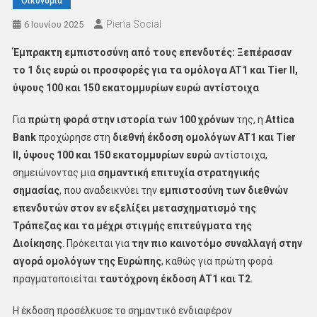
Οικονομία
Pieria Social
6 Ιουνίου 2025
Έμπρακτη εμπιστοσύνη από τους επενδυτές: Ξεπέρασαν
το 1 δις ευρώ οι προσφορές για τα ομόλογα
AT1
και
Tier II
,
ύψους 100 και 150 εκατομμυρίων ευρώ αντίστοιχα
Για
πρώτη φορά στην ιστορία των 100 χρόνων
της, η
Attica
Bank
προχώρησε στη
διεθνή έκδοση
ομολόγων
AT1
και
Tier
II
, ύψους 100 και 150 εκατομμυρίων ευρώ
αντίστοιχα,
σημειώνοντας μια
σημαντική επιτυχία στρατηγικής
σημασίας
, που αναδεικνύει την
εμπιστοσύνη των διεθνών
επενδυτών στον εν εξελίξει μετασχηματισμό της
Τράπεζας και τα μέχρι στιγμής επιτεύγματα της
Διοίκησης
. Πρόκειται για
την πιο καινοτόμο συναλλαγή στην
αγορά ομολόγων της Ευρώπης
, καθώς για πρώτη φορά
πραγματοποιείται
ταυτόχρονη έκδοση ΑΤ1 και
T
2
.
Η έκδοση προσέλκυσε το σημαντικό ενδιαφέρον