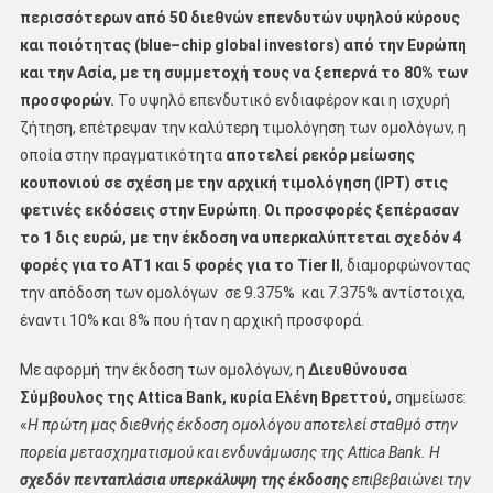
περισσότερων από 50
διεθνών επενδυτών υψηλού κύρους
και ποιότητας (
blue
–
chip
global
investors
) από την Ευρώπη
και την Ασία, με τη συμμετοχή τους να ξεπερνά το 80% των
προσφορών.
Το υψηλό επενδυτικό ενδιαφέρον και η ισχυρή
ζήτηση, επέτρεψαν την καλύτερη τιμολόγηση των ομολόγων, η
οποία στην πραγματικότητα
αποτελεί ρεκόρ μείωσης
κουπονιού σε σχέση με την αρχική τιμολόγηση (
IPT
) στις
φετινές εκδόσεις στην Ευρώπη
.
Οι προσφορές ξεπέρασαν
το 1 δις ευρώ, με την έκδοση να υπερκαλύπτεται σχεδόν 4
φορές για το ΑΤ1 και 5 φορές για το
Tier
II
, διαμορφώνοντας
την απόδοση των ομολόγων σε 9.375% και 7.375% αντίστοιχα,
έναντι 10% και 8% που ήταν η αρχική προσφορά.
Με αφορμή την έκδοση των ομολόγων, η
Διευθύνουσα
Σύμβουλος της
Attica
Bank
, κυρία Ελένη Βρεττού,
σημείωσε:
«
Η πρώτη μας διεθνής έκδοση ομολόγου αποτελεί σταθμό στην
πορεία μετασχηματισμού και ενδυνάμωσης της Attica Bank. Η
σχεδόν πενταπλάσια υπερκάλυψη της έκδοσης
επιβεβαιώνει την