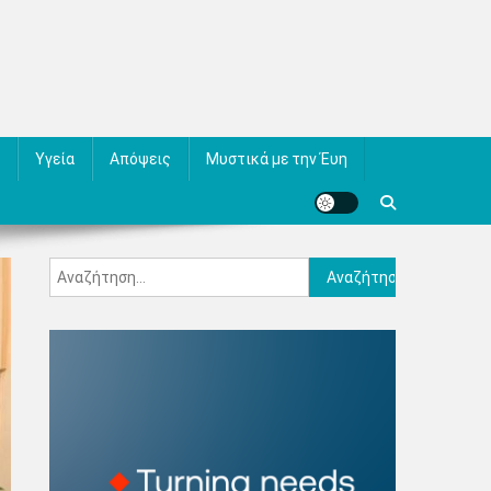
Υγεία
Απόψεις
Μυστικά με την Έυη
Αναζήτηση
για: