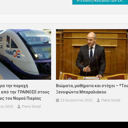
Η Ένωση Νοσηλευτών Ελλάδος στο πλαίσιο της σημερινής Παγκόσμιας Ημέρας των Νοσηλευτών, ανταποδίδει το χειροκρότημα σε όλους τους πολίτες (video)
για την παροχή
Βιώματα, μαθήματα και στόχοι – *Το
από την ΤΡΑΙΝΟΣΕ στους
Ξενοφώντα Μπαραλιάκου
υς του Νομού Πιερίας
22 Αυγούστου 2022
Pieria Social
ου 2020
Pieria Social