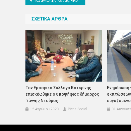
Πλοήγηση
Παναγιώτης Καζάς: «Κουνούπια: Η μόνιμη «καραντίνα» του Δήμου Πύδνας – Κολινδρού»
άρθρων
ΣΧΕΤΙΚΑ ΑΡΘΡΑ
Τον Εμπορικό Σύλλογο Κατερίνης
Ενημέρωση 
επισκέφθηκε ο υποψήφιος δήμαρχος
εκπτώσεων 
Γιάννης Ντούμος
εργαζομένο
12 Απριλίου 2023
Pieria Social
31 Αυγούστ