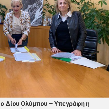
μο Δίου Ολύμπου – Υπεγράφη η