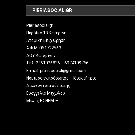
PIERIASOCIAL.GR
Pieriasocial.gr
Περδίκα 18 Κατερίνη
Ατομική Επιχείρηση
Α.Φ.Μ. 061722563
ΔΟΥ Κατερίνης
Tηλ: 2351026836 – 6974109766
E-mail: pieriasocial@gmail.com
Νόμιμος εκπρόσωπος – Ιδιοκτήτρια
Διευθύντρια σύνταξης
Ευαγγελία Μιχωλού
Μέλος ΕΣΗΕΜ-Θ