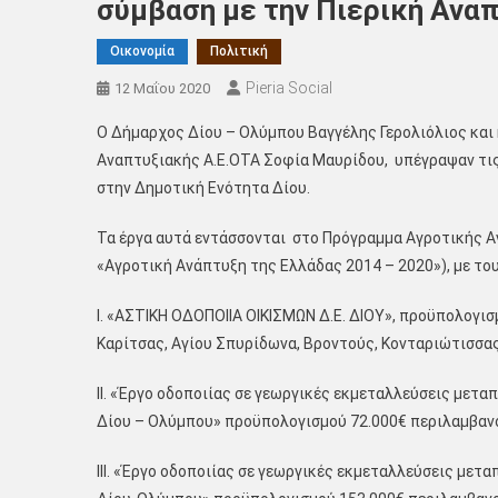
σύμβαση με την Πιερική Ανα
Οικονομία
Πολιτική
Pieria Social
12 Μαΐου 2020
Ο Δήμαρχος Δίου – Ολύμπου Βαγγέλης Γερολιόλιος και 
Αναπτυξιακής Α.Ε.ΟΤΑ Σοφία Μαυρίδου, υπέγραψαν τις
στην Δημοτική Ενότητα Δίου.
Τα έργα αυτά εντάσσονται στο Πρόγραμμα Αγροτικής Α
«Αγροτική Ανάπτυξη της Ελλάδας 2014 – 2020»), με του
I. «ΑΣΤΙΚΗ ΟΔΟΠΟΙΙΑ ΟΙΚΙΣΜΩΝ Δ.Ε. ΔΙΟΥ», προϋπολογι
Καρίτσας, Αγίου Σπυρίδωνα, Βροντούς, Κονταριώτισσας
II. «Έργο οδοποιίας σε γεωργικές εκμεταλλεύσεις μετ
Δίου – Ολύμπου» προϋπολογισμού 72.000€ περιλαμβαν
III. «Έργο οδοποιίας σε γεωργικές εκμεταλλεύσεις με