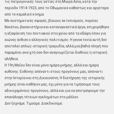
τις πατρογονικές τους εστίες στη Μικρά Ασία, κατά την
περίοδο 1914-1923, από το Οθωμανικό καθεστώς και αργότερα
από το κεμαλικό κίνημα.
Με συστηματικές σφαγές, βίαιους εκτοπισμούς, πορείες
θανάτου, βασανιστήρια και καταναγκαστικά έργα, επιχειρήθηκε
η εξαφάνιση του ποντιακού στοιχείου από τα εδάφη όπου για
αιώνες άνθισε ο ελληνικός πολιτισμός. Η γενοκτονία αυτή δεν
αποτελεί απλώς ιστορική τραγωδία, αλλά μια βαθιά πληγή που
παραμένει ανοιχτή όσο δεν αναγνωρίζεται διεθνώς η ιστορική
αλήθεια.
Η 19η Μαΐου δεν είναι μόνο ημέρα μνήμης, αλλά και ημέρα
ευθύνης. Ευθύνης απέναντι στους προγόνους μας, απέναντι
στην Ιστορία και στη Δικαιοσύνη. Η διατήρηση της ιστορικής
μνήμης είναι καθήκον μας, όχι μόνο για να τιμήσουμε τους
αδικοχαμένους προγόνους, αλλά και για να αποτρέψουμε την
επανάληψη τέτοιων εγκλημάτων στο μέλλον.
Δεν ξεχνάμε. Τιμούμε. Διεκδικούμε.