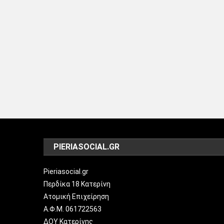
PIERIASOCIAL.GR
Pieriasocial.gr
Περδίκα 18 Κατερίνη
Ατομική Επιχείρηση
Α.Φ.Μ. 061722563
ΔΟΥ Κατερίνης