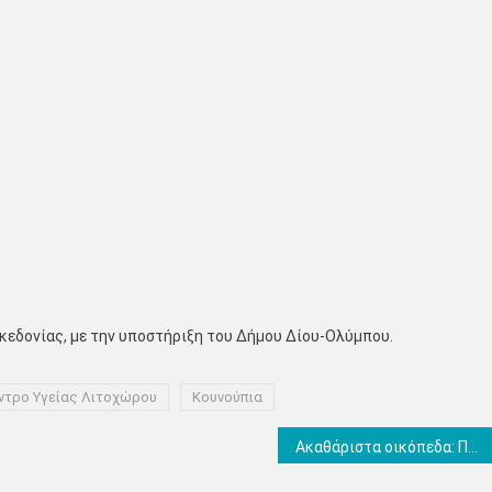
κεδονίας, με την υποστήριξη του Δήμου Δίου-Ολύμπου.
ντρο Υγείας Λιτοχώρου
Κουνούπια
Ακαθάριστα οικόπεδα: Παράταση έως και τις 15 Ιουνίου για την υποβολή δηλώσεων καθαρισμού