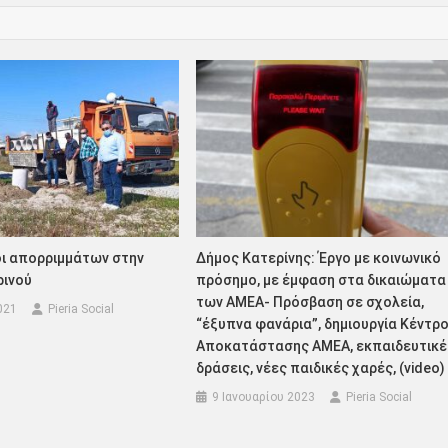
οι απορριμμάτων στην
Δήμος Κατερίνης: Έργο με κοινωνικό
ρινού
πρόσημο, με έμφαση στα δικαιώματα
των ΑΜΕΑ- Πρόσβαση σε σχολεία,
021
Pieria Social
“έξυπνα φανάρια”, δημιουργία Κέντρ
Αποκατάστασης ΑΜΕΑ, εκπαιδευτικέ
δράσεις, νέες παιδικές χαρές, (video)
9 Ιανουαρίου 2023
Pieria Social