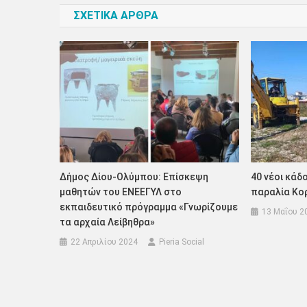
ΣΧΕΤΙΚΑ ΑΡΘΡΑ
Δήμος Δίου-Ολύμπου: Επίσκεψη
40 νέοι κάδ
μαθητών του ΕΝΕΕΓΥΛ στο
παραλία Κο
εκπαιδευτικό πρόγραμμα «Γνωρίζουμε
13 Μαΐου 2
τα αρχαία Λείβηθρα»
22 Απριλίου 2024
Pieria Social