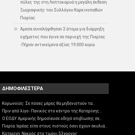
πύλες της στη Λεπτοκαρυά η μεγάλη έκθεση
ζωγραφικής του Συλλόγου Καρκινοπαθών
Πιερίας
Άμεσα συνελήφθησαν 2 άτομα για διάρρηξη
οχήματος που έγινε σε περιοχή της Πιερίας
-Πήραν αντικείμενα αξίας 19.000 ευρώ
ΔΗΜΟΦΙΛΈΣΤΕΡΑ
Κορωνοϊός: Σε πόσες μέρες θα μηδενιστούν τα…
Πριν από λίγο- Πανικός στο κέντρο της Κατερίνης…
Ο ΕΟΔΥ Αμερικής δημοσίευσε οδηγό επιβίωσης σε…
Πιερία: Ιερέας είπε στους πιστούς όσοι έχουν σκυλιά…
Κατερίνη: Νεκρός στο τιμόνι 53χρονος