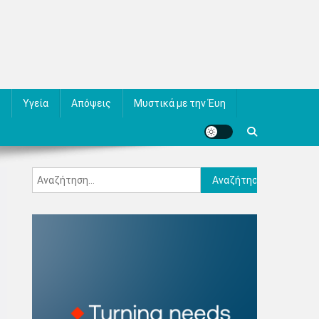
Υγεία
Απόψεις
Μυστικά με την Έυη
Αναζήτηση
για: