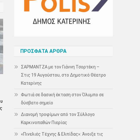
ΠΡΌΣΦΑΤΑ ΆΡΘΡΑ
ΣΑΡΜΑΝΤΖΑ με τον Γιάννη Τσορτέκη –
Στις 19 Αυγούστου, στο Δημοτικό Θέατρο
Κατερίνης
Φωτιά σε δασική έκταση στον Όλυμπο σε
ου
δύσβατο σημείο
ς
Διανομή τροφίμων από τον Σύλλογο
Καρκινοπαθών Πιερίας
«Πινελιές Τέχνης & Ελπίδας»: Άνοιξε τις