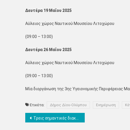
Δευτέρα 19 Μαΐου 2025
Αύλειος χώρος Ναυτικού Μουσείου Λιτοχώρου
(09:00 – 13:00)
Δευτέρα 26 Μαΐου 2025
Αύλειος χώρος Ναυτικού Μουσείου Λιτοχώρου
(09:00 – 13:00)
Μία διοργάνωση της 3ης Υγειονομικής Περιφέρειας Μα
Ετικέτα:
Δήμος Δίου-Ολύμπου
Ενημέρωση
Κέ
Πλοήγηση
Τρεις σημαντικές διακρίσεις για τον ΠΟΤΑΠ στα «Tourism Awards 2025» – Αναγνώριση για την εξωστρεφή πορεία και τη στρατηγική τουριστικής προβολής της Πιερίας
άρθρων