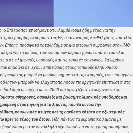
ις, ο Επίτροπος επισήμανε ότι
«λαμβάνουμε ήδη μέτρα για την
στημα εμπορίας εκπομπών της ΕΕ, ο κανονισμός FuelEU για τη ναυτιλία
ων. Επίσης, πρόσφατα καταλήξαμε σε μια ιστορική συμφωνία στον ΙΜΟ
 μέτρα για τη μείωση των εκπομπών αερίων ρύπων από τη ναυτιλία.
πο στις λιμενικές υποδομές και τις τοπικές κοινωνίες. Τα λιμάνια
που σημαίνει ότι έχουν επιπτώσεις στους τοπικούς πληθυσμούς.
ού ρεύματος μπορεί να μειώσει σημαντικά τις εκπομπές, ενώ προηγμέν
ποβλήτων μπορούν να ελαχιστοποιήσουν τις αρνητικές επιπτώσεις στα
ο διπλάσια σε σχέση με το 2000 και συνεχίζουν να αυξάνονται σε
όμαστε σύγχρονες, ασφαλείς και βιώσιμες λιμενικές υποδομές και
ρωμένη στρατηγική για τα λιμάνια, που θα ευνοεί
την
τάβαση, κοινωνικές πτυχές και την ανθεκτικότητα σε εξωτερικές
ω πριν το τέλος του έτους.
Ήδη πάντως τα ευρωπαϊκά λιμάνια με
αζιερόπλοια με τον κατάλληλο εξοπλισμό για να τη χρησιμοποιήσουν,