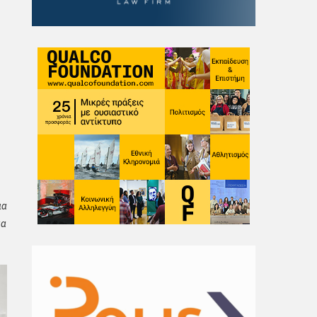
ια
κα