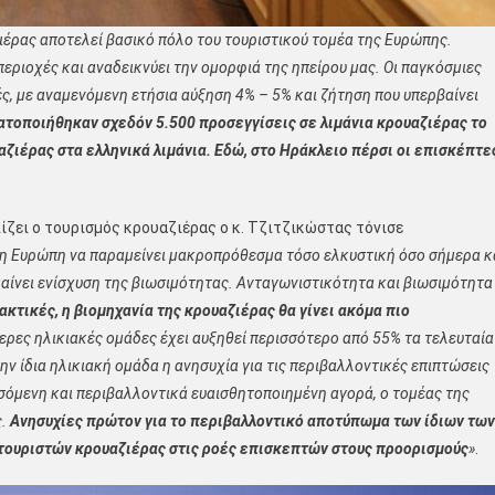
ζιέρας
αποτελεί βασικό πόλο του τουριστικού τομέα της Ευρώπης.
εριοχές και αναδεικνύει την ομορφιά της ηπείρου μας. Οι παγκόσμιες
ές, με αναμενόμενη ετήσια αύξηση 4% – 5% και ζήτηση που υπερβαίνει
τοποιήθηκαν σχεδόν 5.500 προσεγγίσεις σε λιμάνια κρουαζιέρας το
ζιέρας στα ελληνικά λιμάνια. Εδώ, στο Ηράκλειο πέρσι οι επισκέπτε
ζει ο τουρισμός κρουαζιέρας ο κ. Τζιτζικώστας τόνισε
 η Ευρώπη να παραμείνει μακροπρόθεσμα τόσο ελκυστική όσο σήμερα κ
αίνει ενίσχυση της βιωσιμότητας. Ανταγωνιστικότητα και βιωσιμότητα
κτικές, η βιομηχανία της κρουαζιέρας θα γίνει ακόμα πιο
τερες ηλικιακές ομάδες έχει αυξηθεί περισσότερο από 55% τα τελευταία
ην ίδια ηλικιακή ομάδα η ανησυχία για τις περιβαλλοντικές επιπτώσεις
σσόμενη και περιβαλλοντικά ευαισθητοποιημένη αγορά, ο τομέας της
ς.
Ανησυχίες πρώτον για το περιβαλλοντικό αποτύπωμα των ίδιων των
 τουριστών κρουαζιέρας στις ροές επισκεπτών στους προορισμούς
»
.