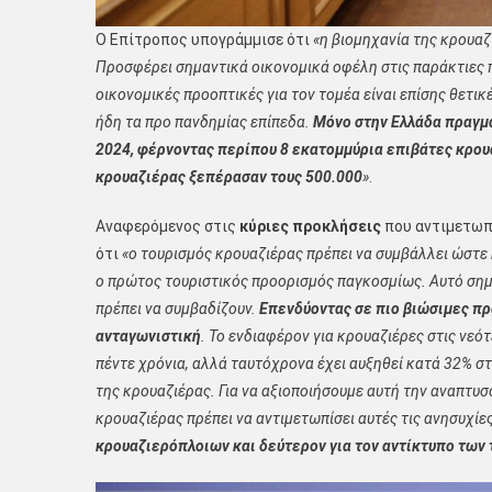
Ο Επίτροπος υπογράμμισε ότι
«η βιομηχανία της κρουα
Προσφέρει σημαντικά οικονομικά οφέλη στις παράκτιες π
οικονομικές προοπτικές για τον τομέα είναι επίσης θετικ
ήδη τα προ πανδημίας επίπεδα.
Μόνο στην Ελλάδα πραγμα
2024, φέρνοντας περίπου 8 εκατομμύρια επιβάτες κρουα
κρουαζιέρας ξεπέρασαν τους 500.000
»
.
Αναφερόμενος στις
κύριες προκλήσεις
που αντιμετωπί
ότι
«ο
τουρισμός κρουαζιέρας πρέπει να συμβάλλει ώστε
ο πρώτος τουριστικός προορισμός παγκοσμίως. Αυτό σημ
πρέπει να συμβαδίζουν.
Ε
πενδύοντας σε πιο βιώσιμες πρα
ανταγωνιστική
. Το ενδιαφέρον για κρουαζιέρες στις νεό
πέντε χρόνια, αλλά ταυτόχρονα έχει αυξηθεί κατά 32% στ
της κρουαζιέρας. Για να αξιοποιήσουμε αυτή την αναπτυ
κρουαζιέρας πρέπει να αντιμετωπίσει αυτές τις ανησυχίε
κρουαζιερόπλοιων και δεύτερον
για
τον αντίκτυπο των