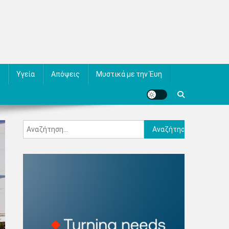
Υγεία
Απόψεις
Μυστικά με την Έυη
Αναζήτηση
για: